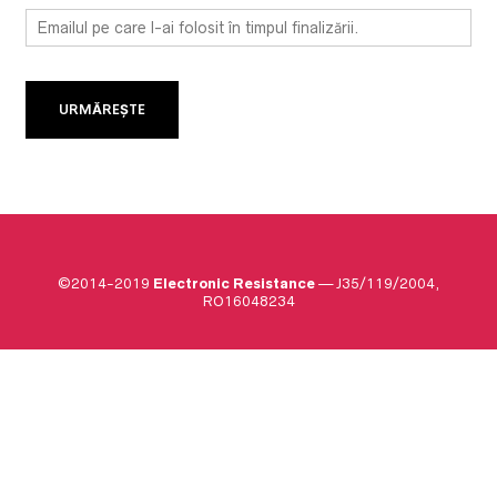
URMĂREȘTE
©2014-2019
Electronic Resistance
— J35/119/2004,
RO16048234