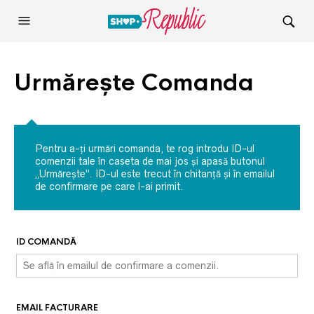
Urmărește Comanda
Pentru a-ți urmări comanda, te rog introdu ID-ul
comenzii tale în caseta de mai jos și apasă butonul
„Urmărește”. ID-ul este trecut în chitanță și în emailul
de confirmare pe care l-ai primit.
ID COMANDĂ
EMAIL FACTURARE